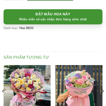
850.000 ₫.
là:
799.000 ₫.
ĐẶT MẪU HOA NÀY
Nhân viên sẽ xác nhận đơn hàng sớm nhất
Danh mục:
Hoa 08/03
SẢN PHẨM TƯƠNG TỰ