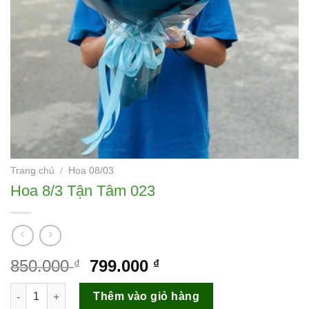
Trang chủ
/
Hoa 08/03
Hoa 8/3 Tận Tâm 023
Giá
Giá
850.000
799.000
₫
₫
gốc
hiện
Hoa 8/3 Tận Tâm 023 số lượng
là:
tại
Thêm vào giỏ hàng