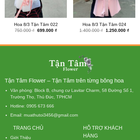
Hoa 8/3 Tận Tâm 022
Hoa 8/3 Tận Tâm 024
Giá
Giá
Giá
Giá
750.000
₫
699.000
₫
1.400.000
₫
1.250.000
₫
gốc
hiện
gốc
hiện
là:
tại
là:
tại
750.000 ₫.
là:
1.400.000 ₫.
là:
699.000 ₫.
1.250
Tận Tâm Flower – Tận Tâm trên từng bông hoa
Văn phòng: Block B, chung cư Lavitar Charm, 58 Đường Số 1,
Trường Thọ, Thủ Đức, TPHCM
Hotline: 0905 673 666
Email: muathutoi3456@gmail.com
TRANG CHỦ
HỖ TRỢ KHÁCH
HÀNG
Giới Thiệu