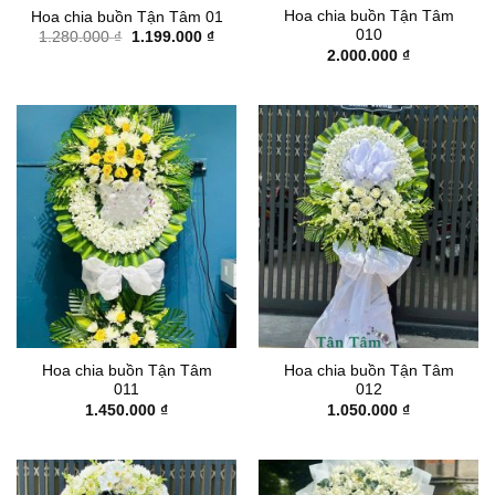
Hoa chia buồn Tận Tâm
Hoa chia buồn Tận Tâm 01
010
Giá
Giá
1.280.000
₫
1.199.000
₫
gốc
hiện
2.000.000
₫
là:
tại
1.280.000 ₫.
là:
1.199.000 ₫.
Hoa chia buồn Tận Tâm
Hoa chia buồn Tận Tâm
011
012
1.450.000
₫
1.050.000
₫