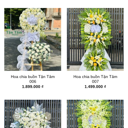
là:
tại
1.200.000 ₫.
là:
1.050.000 ₫.
Hoa chia buồn Tận Tâm
Hoa chia buồn Tận Tâm
006
007
1.899.000
₫
1.499.000
₫