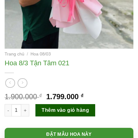
Trang chủ
/
Hoa 08/03
Hoa 8/3 Tận Tâm 021
Giá
Giá
1.900.000
1.799.000
₫
₫
gốc
hiện
Hoa 8/3 Tận Tâm 021 số lượng
là:
tại
Thêm vào giỏ hàng
1.900.000 ₫.
là:
1.799.000 ₫.
ĐẶT MẪU HOA NÀY