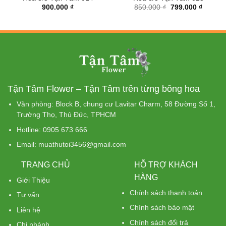
Giá
Giá
900.000
₫
850.000
₫
799.000
₫
gốc
hiện
là:
tại
850.000 ₫.
là:
799.000
Tận Tâm Flower – Tận Tâm trên từng bông hoa
Văn phòng: Block B, chung cư Lavitar Charm, 58 Đường Số 1,
Trường Thọ, Thủ Đức, TPHCM
Hotline: 0905 673 666
Email: muathutoi3456@gmail.com
TRANG CHỦ
HỖ TRỢ KHÁCH
HÀNG
Giới Thiệu
Chính sách thanh toán
Tư vấn
Chính sách bảo mật
Liên hệ
Chính sách đổi trả
Chi nhánh