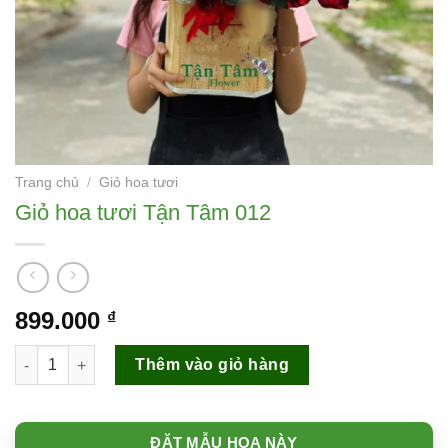
Trang chủ
/
Giỏ hoa tươi
Giỏ hoa tươi Tận Tâm 012
899.000
₫
Giỏ hoa tươi Tận Tâm 012 số lượng
Thêm vào giỏ hàng
ĐẶT MẪU HOA NÀY