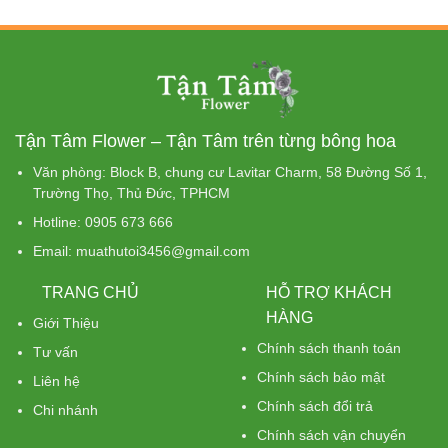
là:
tại
1.350.000 ₫.
là:
1.250
Tận Tâm Flower – Tận Tâm trên từng bông hoa
Văn phòng: Block B, chung cư Lavitar Charm, 58 Đường Số 1,
Trường Thọ, Thủ Đức, TPHCM
Hotline: 0905 673 666
Email: muathutoi3456@gmail.com
TRANG CHỦ
HỖ TRỢ KHÁCH
HÀNG
Giới Thiệu
Chính sách thanh toán
Tư vấn
Chính sách bảo mật
Liên hệ
Chính sách đổi trả
Chi nhánh
Chính sách vận chuyển