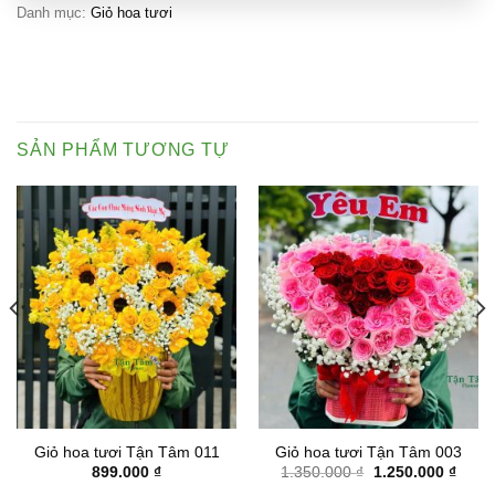
Danh mục:
Giỏ hoa tươi
SẢN PHẨM TƯƠNG TỰ
Giỏ hoa tươi Tận Tâm 011
Giỏ hoa tươi Tận Tâm 003
Giá
Giá
899.000
₫
1.350.000
₫
1.250.000
₫
gốc
hiện