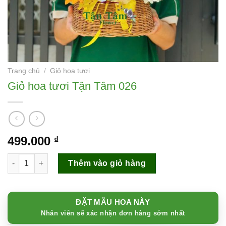
Trang chủ
/
Giỏ hoa tươi
Giỏ hoa tươi Tận Tâm 026
499.000
₫
Giỏ hoa tươi Tận Tâm 026 số lượng
Thêm vào giỏ hàng
ĐẶT MẪU HOA NÀY
Nhân viên sẽ xác nhận đơn hàng sớm nhất