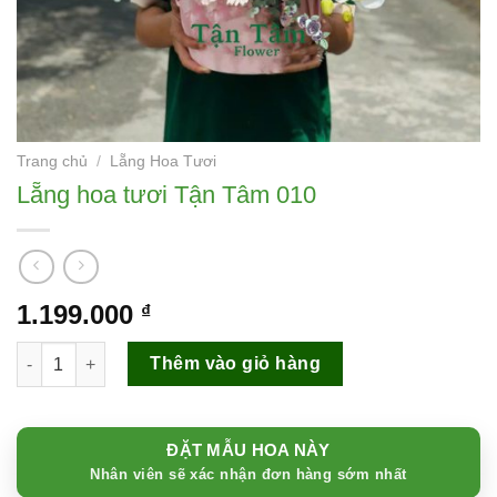
Trang chủ
/
Lẵng Hoa Tươi
Lẵng hoa tươi Tận Tâm 010
1.199.000
₫
Lẵng hoa tươi Tận Tâm 010 số lượng
Thêm vào giỏ hàng
ĐẶT MẪU HOA NÀY
Nhân viên sẽ xác nhận đơn hàng sớm nhất