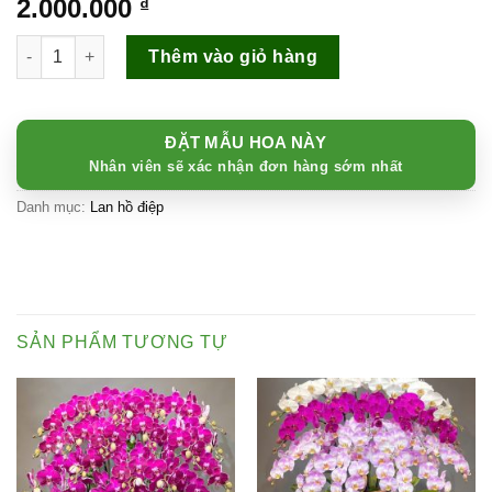
2.000.000
₫
Lan hồ điệp Tận Tâm 020 số lượng
Thêm vào giỏ hàng
ĐẶT MẪU HOA NÀY
Nhân viên sẽ xác nhận đơn hàng sớm nhất
Danh mục:
Lan hồ điệp
SẢN PHẨM TƯƠNG TỰ