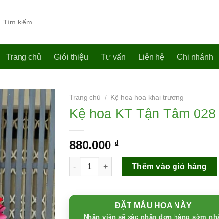
Tìm
kiếm:
Trang chủ
Giới thiệu
Tư vấn
Liên hệ
Chi nhánh
Trang chủ
/
Kệ hoa hoa khai trương
Kệ hoa KT Tận Tâm 028
880.000
₫
Kệ hoa KT Tận Tâm 028 số lượng
Thêm vào giỏ hàng
ĐẶT MẪU HOA NÀY
Nhân viên sẽ xác nhận đơn hàng sớm nh