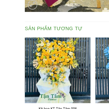
SẢN PHẨM TƯƠNG TỰ
 023
Kệ hoa KT Tận Tâm 006