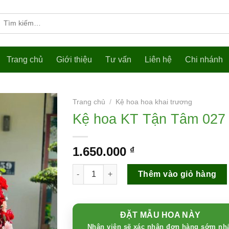
Tìm
kiếm:
Trang chủ
Giới thiệu
Tư vấn
Liên hệ
Chi nhánh
Trang chủ
/
Kệ hoa hoa khai trương
Kệ hoa KT Tận Tâm 027
1.650.000
₫
Kệ hoa KT Tận Tâm 027 số lượng
Thêm vào giỏ hàng
ĐẶT MẪU HOA NÀY
Nhân viên sẽ xác nhận đơn hàng sớm nh