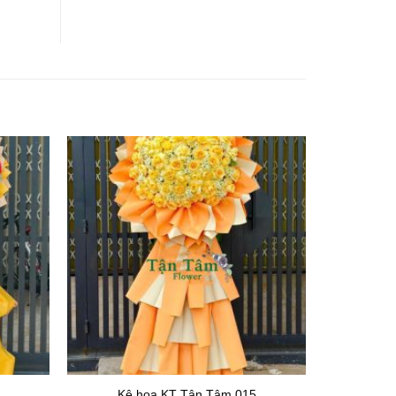
Kệ hoa KT Tận Tâm 015