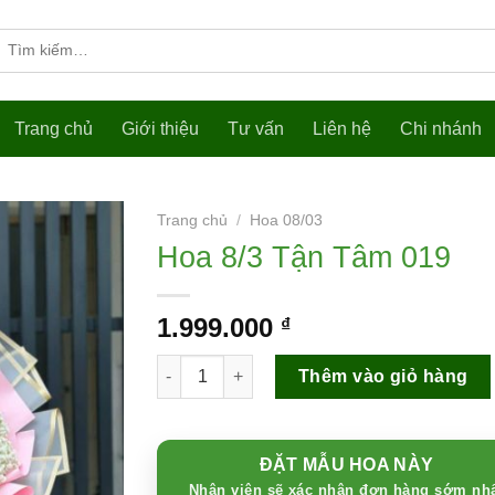
Tìm
kiếm:
Trang chủ
Giới thiệu
Tư vấn
Liên hệ
Chi nhánh
Trang chủ
/
Hoa 08/03
Hoa 8/3 Tận Tâm 019
1.999.000
₫
Hoa 8/3 Tận Tâm 019 số lượng
Thêm vào giỏ hàng
ĐẶT MẪU HOA NÀY
Nhân viên sẽ xác nhận đơn hàng sớm nh